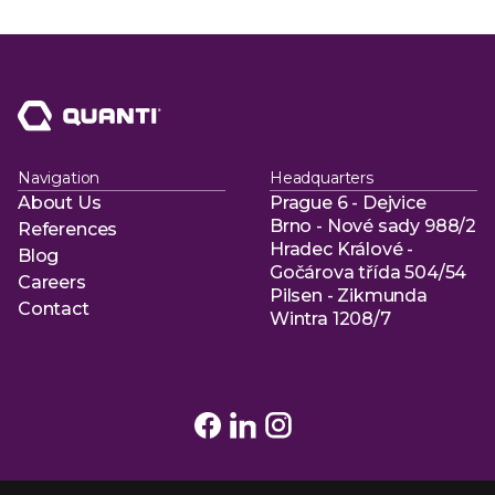
Navigation
Headquarters
About Us
Prague 6 - Dejvice
About Us
Brno - Nové sady 988/2
References
Hradec Králové -
References
Blog
Gočárova třída 504/54
Blog
Careers
Pilsen - Zikmunda
Careers
Contact
Wintra 1208/7
Contact