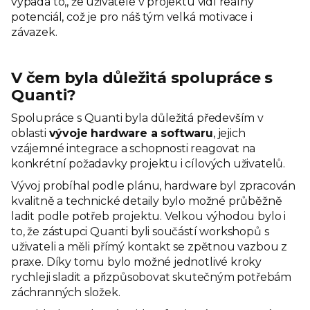
vypadá to,, že uživatelé v projektu vidí reálný
potenciál, což je pro náš tým velká motivace i
závazek.
V čem byla důležitá spolupráce s
Quanti?
Spolupráce s Quanti byla důležitá především v
oblasti
vývoje hardware a softwaru
, jejich
vzájemné integrace a schopnosti reagovat na
konkrétní požadavky projektu i cílových uživatelů.
Vývoj probíhal podle plánu, hardware byl zpracován
kvalitně a technické detaily bylo možné průběžně
ladit podle potřeb projektu. Velkou výhodou bylo i
to, že zástupci Quanti byli součástí workshopů s
uživateli a měli přímý kontakt se zpětnou vazbou z
praxe. Díky tomu bylo možné jednotlivé kroky
rychleji sladit a přizpůsobovat skutečným potřebám
záchranných složek.