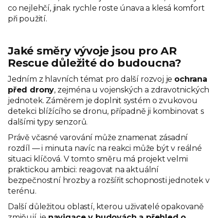
co nejlehčí, jinak rychle roste únava a klesá komfort
při použití.
Jaké směry vývoje jsou pro AR
Rescue důležité do budoucna?
Jedním z hlavních témat pro další rozvoj je
ochrana
před drony
, zejména u vojenských a zdravotnických
jednotek. Záměrem je doplnit systém o zvukovou
detekci blížícího se dronu, případně ji kombinovat s
dalšími typy senzorů.
Právě včasné varování může znamenat zásadní
rozdíl — i minuta navíc na reakci může být v reálné
situaci klíčová. V tomto směru má projekt velmi
praktickou ambici: reagovat na aktuální
bezpečnostní hrozby a rozšířit schopnosti jednotek v
terénu.
Další důležitou oblastí, kterou uživatelé opakovaně
zmiňují, je
navigace v budovách a přehled o