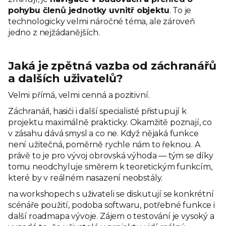
pohybu členů jednotky uvnitř objektu
. To je
technologicky velmi náročné téma, ale zároveň
jedno z nejžádanějších.
Jaká je zpětná vazba od záchranářů
a dalších uživatelů?
Velmi přímá, velmi cenná a pozitivní.
Záchranáři, hasiči i další specialisté přistupují k
projektu maximálně prakticky. Okamžitě poznají, co
v zásahu dává smysl a co ne. Když nějaká funkce
není užitečná, poměrně rychle nám to řeknou. A
právě to je pro vývoj obrovská výhoda — tým se díky
tomu neodchyluje směrem k teoretickým funkcím,
které by v reálném nasazení neobstály.
na workshopech s uživateli se diskutují se konkrétní
scénáře použití, podoba softwaru, potřebné funkce i
další roadmapa vývoje. Zájem o testování je vysoký a