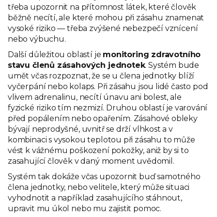
třeba upozornit na přítomnost látek, které člověk
běžně necítí, ale které mohou při zásahu znamenat
vysoké riziko — třeba zvýšené nebezpečí vznícení
nebo výbuchu.
Další důležitou oblastí je
monitoring zdravotního
stavu členů zásahových jednotek
. Systém bude
umět včas rozpoznat, že se u člena jednotky blíží
vyčerpání nebo kolaps. Při zásahu jsou lidé často pod
vlivem adrenalinu, necítí únavu ani bolest, ale
fyzické riziko tím nezmizí. Druhou oblastí je varování
před popálením nebo opařením. Zásahové obleky
bývají neprodyšné, uvnitř se drží vlhkost a v
kombinaci s vysokou teplotou při zásahu to může
vést k vážnému poškození pokožky, aniž by si to
zasahující člověk v daný moment uvědomil.
Systém tak dokáže včas upozornit buď samotného
člena jednotky, nebo velitele, který může situaci
vyhodnotit a například zasahujícího stáhnout,
upravit mu úkol nebo mu zajistit pomoc.