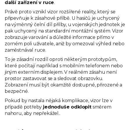
další zařízení v ruce
.
Právě proto vznikl vizor rozšířené reality, který se
připevňuje k zásahové přilbě. U hasičů je uchycený
na výměnný čelní díl přilby, u vojenských jednotek je
pak uchycený na standardní montážní systém. Vizor
zobrazuje varování a důležité informace přímo v
zorném poli uživatele, aniž by omezoval výhled nebo
zaměstnával ruce.
To je zásadní rozdíl oproti některým prototypům,
které počítají například s mobilním telefonem nebo
jiným externím displejem. V reálném zásahu není
prostor zastavovat se a sledovat obrazovku.
Zobrazení musí být okamžitě dostupné, přirozené a
bezpečné.
Pokud by nastala nějaká komplikace, vizor lze v
případě potřeby
jednoduše odklopit
směrem
nahoru, aby nepřekážel..