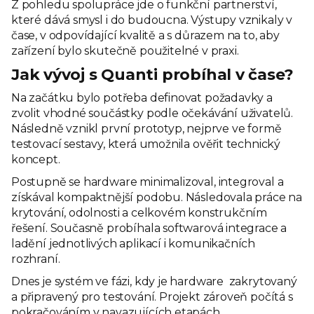
Z pohledu spolupráce jde o funkční partnerství,
které dává smysl i do budoucna. Výstupy vznikaly v
čase, v odpovídající kvalitě a s důrazem na to, aby
zařízení bylo skutečně použitelné v praxi.
Jak vývoj s Quanti probíhal v čase?
Na začátku bylo potřeba definovat požadavky a
zvolit vhodné součástky podle očekávání uživatelů.
Následně vznikl první prototyp, nejprve ve formě
testovací sestavy, která umožnila ověřit technický
koncept.
Postupně se hardware minimalizoval, integroval a
získával kompaktnější podobu. Následovala práce na
krytování, odolnosti a celkovém konstrukčním
řešení. Současně probíhala softwarová integrace a
ladění jednotlivých aplikací i komunikačních
rozhraní.
Dnes je systém ve fázi, kdy je hardware zakrytovaný
a připravený pro testování. Projekt zároveň počítá s
pokračováním v navazujících etapách.