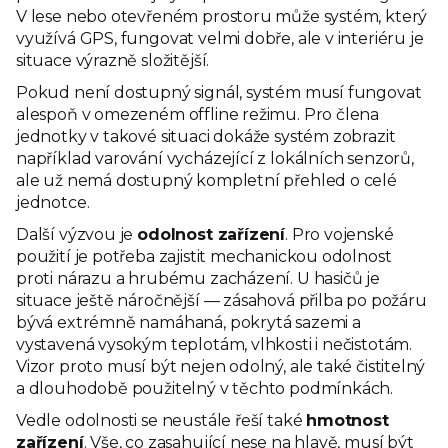
V lese nebo otevřeném prostoru může systém, který
využívá GPS, fungovat velmi dobře, ale v interiéru je
situace výrazně složitější.
Pokud není dostupný signál, systém musí fungovat
alespoň v omezeném offline režimu. Pro člena
jednotky v takové situaci dokáže systém zobrazit
například varování vycházející z lokálních senzorů,
ale už nemá dostupný kompletní přehled o celé
jednotce.
Další výzvou je
odolnost zařízení
. Pro vojenské
použití je potřeba zajistit mechanickou odolnost
proti nárazu a hrubému zacházení. U hasičů je
situace ještě náročnější — zásahová přilba po požáru
bývá extrémně namáhaná, pokrytá sazemi a
vystavená vysokým teplotám, vlhkosti i nečistotám.
Vizor proto musí být nejen odolný, ale také čistitelný
a dlouhodobě použitelný v těchto podmínkách.
Vedle odolnosti se neustále řeší také
hmotnost
zařízení
. Vše, co zasahující nese na hlavě, musí být