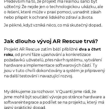
Především na to, že projekt má reálnou šanci být
užitečný. Že nejde jen o technologickou ukázku, ale
o řešení, které může v praxi pomoci, usnadnit zásah
nebo přispět k ochraně lidského zdraví a života.
Je pěkné, když vzniká něco, co má skutečný dopad..
Jak dlouho vývoj AR Rescue trvá?
Projekt AR Rescue zatím běží přibližně
dva a čtvrt
roku
, od první fáze ujasňování a konkretizace
požadavků uživatelů, přes návrh systému, vytváření
hardware a implementace softwarových částí. Ty
jsou v tuto chvíli dokončovány a systém je připravený
na další testování i navazující rozvoj.
My děkujeme za rozhovor. V Quanti jsme rádi, že
jsme mohli být součástí vývoje po stránce hardware a
softwareintegrace a podílet se na projektu, který má
jasný praktický dopad.