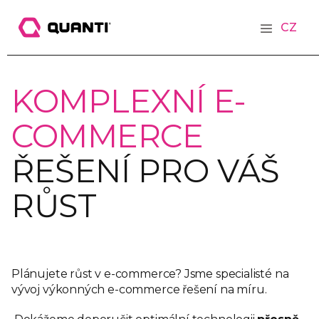
CZ
KOMPLEXNÍ
E-
COMMERCE
ŘEŠENÍ PRO VÁŠ
RŮST
Plánujete růst v e-commerce? Jsme specialisté na
vývoj výkonných e-commerce řešení na míru.