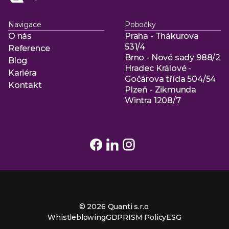
Navigace
Pobočky
O nás
Praha - Thákurova
O nás
531/4
Reference
Brno - Nové sady 988/2
Reference
Blog
Hradec Králové -
Blog
Kariéra
Gočárova třída 504/54
Kariéra
Kontakt
Plzeň - Zikmunda
Kontakt
Wintra 1208/7
© 2026 Quanti s.r.o.
Whistleblowing
GDPR
ISM Policy
ESG