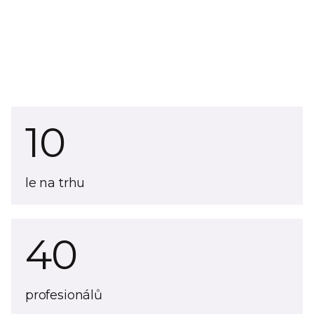
násobně víc objednávek i trhů
10
le na trhu
40
profesionálů