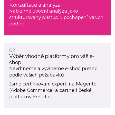
Konzultace a analýza
Nabízíme úvodní analýzu jako
strukturovaný přístup k pochopení vašich
potřeb.
02
Výběr vhodné platformy pro váš e-
shop
Navrhneme a vyvineme e-shop přesně
podle vašich požadavků.
Jsme certifikovaní experti na Magento
(Adobe Commerce) a partneři české
platformy Emorfiq.