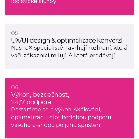
logistické služby.
05
UX/UI design & optimalizace konverzí
Naši UX specialisté navrhují rozhraní, která
vaši zákazníci milují. A která prodávají.
06
Výkon, bezpečnost,
24/7 podpora
Postaráme se o výkon, škálování,
optimalizaci i dlouhodobou podporu
vašeho e-shopu po jeho spuštění.