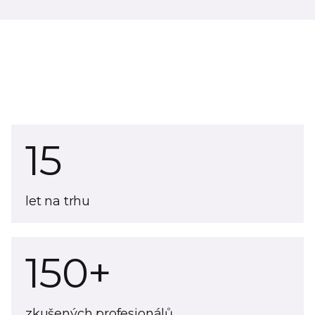
15
let na trhu
150+
zkušených profesionálů