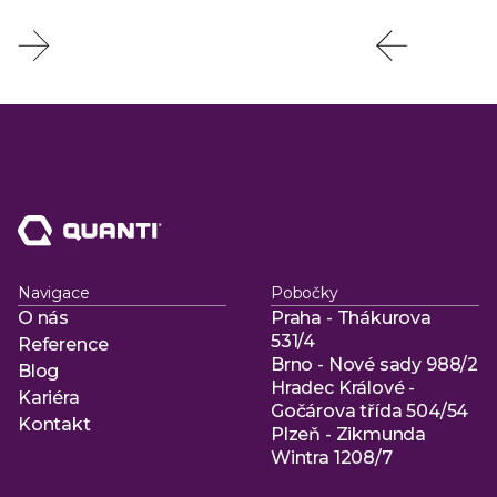
Navigace
Pobočky
O nás
Praha - Thákurova
O nás
531/4
Reference
Brno - Nové sady 988/2
Reference
Blog
Hradec Králové -
Blog
Kariéra
Gočárova třída 504/54
Kariéra
Kontakt
Plzeň - Zikmunda
Kontakt
Wintra 1208/7