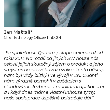
Jan Maštalíř
J
Chief Technology Officer/ RnD, 2N
CO
o.
„Se společností Quanti spolupracujeme už od
„
roku 2011. Na rozdíl od jiných SW house nás
Q
oslovil jejich skutečný zájem o produkt a jeho
h
smysl pro koncového zákazníka. Tento přístup
z
nám byl vždy blízký i ve vývoji v 2N. Quanti
O
nám výrazně pomohli v začátcích s
o
cloudovými službami a mobilními aplikacemi,
s
a i když dnes máme vlastní inhouse týmy,
s
naše spolupráce úspěšně pokračuje dál.“
n