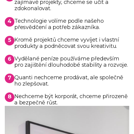
zajímavé projekty, chceme se učit a
zdokonalovat.
Technologie volíme podle našeho
4
přesvědčení a potřeb zákazníka.
Kromě projektů chceme vyvíjet i vlastní
5
produkty a podněcovat svou kreativitu.
Vydělané peníze používáme především
6
pro zajištění dlouhodobé stability a rozvoje.
Quanti nechceme prodávat, ale společně
7
ho zlepšovat.
Nechceme být korporát, chceme přirozeně
8
a bezpečně růst.