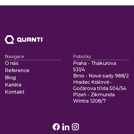
Navigace
Pobočky
O nás
Praha - Thákurova
O nás
531/4
Reference
Brno - Nové sady 988/2
Reference
Blog
Hradec Králové -
Blog
Kariéra
Gočárova třída 504/54
Kariéra
Kontakt
Plzeň - Zikmunda
Kontakt
Wintra 1208/7