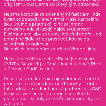
díky tomu budujeme špičkový tým odborníků.
Nejsme korporát se skleněnými fasádami, kde
byste se ztráceli v anonymitě. Naše kanceláře
jsou útulné a přátelské, plné příjemné
atmosféry, kde si každý najde svůj prostor.
Dbáme na to, aby se u nás lidé cítili dobře – od
pohodlné židle až po prostředí, kde se dá
soustředit i inspirovat.
Na našich lidech nám záleží a vážíme si jich.
Naše kanceláře najdete v Praze (kousek od
ČVUT v Dejvicích), v Brně, Hradci Králové, Plzni
a Českých Budějovicích.
Pokud se vám lépe pracuje z domova, není to
problém. Nepřeprodáváme IT mozky – místo
toho udržujeme dlouhodobá partnerství s R&D
týmy velkých firem. Na našich projektech
pracujeme s klienty z celé České republiky i ze
zahraničí.