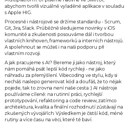
abychom tvořili vizuálně vyladěné aplikace v souladu
s Apple HIG.
Procesně i nástrojově se držíme standardu - Scrum,
Git, Jira, Slack. Průběžně sledujeme novinky v iOS
komunitě a zkušenosti posouváme dál i tvorbou
vlastních knihoven, frameworků a interních nástrojů.
A spolehnout se můžeš i na naši podporu při
vlastním rozvoji.
A jak pracujeme s AI? Bereme ji jako nástroj, který
nám pomáhá psát lepší kód rychleji - ne jako
náhradu za přemýšlení. Vibecoding ve stylu, kdy si
necháš naslepo generovat kód a doufáš, že to nějak
pojede, tak to zrovna není naše cesta :) AI nástroje
používáme cíleně: na rutinní práci, rychlejší
prototypování, refaktoring a code review, zatímco
architektura, kvalita a finální rozhodnutí zůstávají na
zkušených vývojářích. Výsledkem je čistší kód, méně
rutiny a více času na věci, které tě baví.