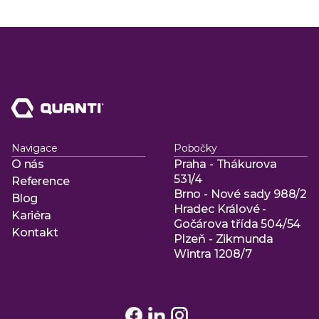
Navigace
Pobočky
O nás
Praha - Thákurova
O nás
531/4
Reference
Brno - Nové sady 988/2
Reference
Blog
Hradec Králové -
Blog
Kariéra
Gočárova třída 504/54
Kariéra
Kontakt
Plzeň - Zikmunda
Kontakt
Wintra 1208/7