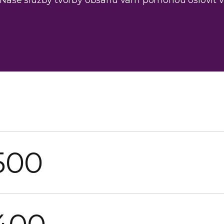
Naše služby tvorby obsahu vám pomohou oslovit va
500