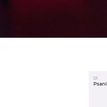
01
Psaní