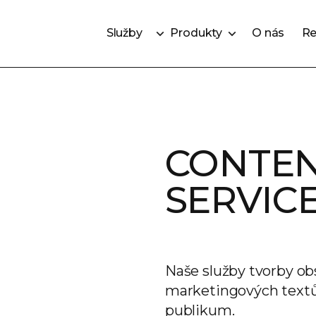
Služby
Produkty
O nás
Re
Služby
Produkty
O nás
Re
CONTEN
SERVIC
Naše služby tvorby obs
marketingových textů
publikum.