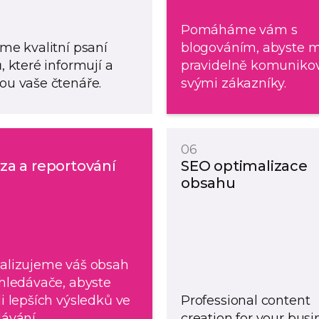
Pomáháme vám s
me kvalitní psaní
blogováním, abyste m
, které informují a
pravidelně komunikov
u vaše čtenáře.
svými zákazníky.
06
za a reportování
SEO optimalizace
obsahu
alizujeme váš obsah
hledávače, abyste
i lepších výsledků ve
Professional content
ávání.
creation for your busi