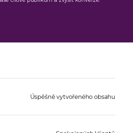
še cílové publikum a zvýšit konverze.
Úspěšně vytvořeného obsahu