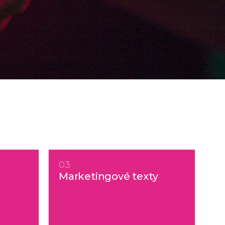
03
Marketingové texty