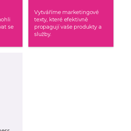
Vytváříme marketingové
ohli
texty, které efektivně
at se
propagují vaše produkty a
služby.
ness.