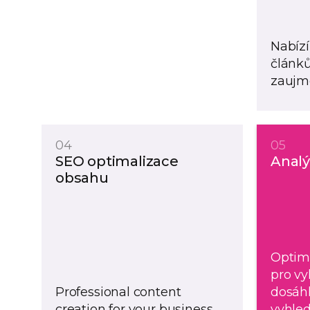
Nabízí
článků
zaujmo
04
05
SEO optimalizace
Analý
obsahu
Optim
pro vy
Professional content
dosáhl
creation for your business.
vyhled