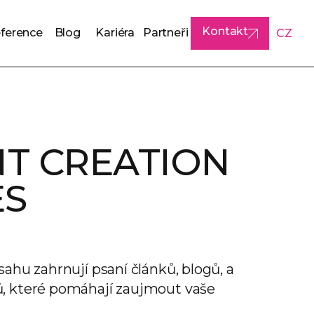
Kontakt
ference
Blog
Kariéra
Partneři
CZ
ference
Blog
Kariéra
Partneři
Kontakt
T CREATION
ES
ahu zahrnují psaní článků, blogů, a
, které pomáhají zaujmout vaše