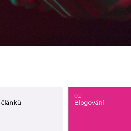
02
 článků
Blogování