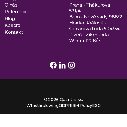
O nás
Praha - Thákurova
O nás
531/4
Reference
Brno - Nové sady 988/2
Reference
Blog
Hradec Králové -
Blog
Kariéra
Gočárova třída 504/54
Kariéra
Kontakt
Plzeň - Zikmunda
Kontakt
Wintra 1208/7
© 2026 Quanti s.r.o.
Whistleblowing
GDPR
ISM Policy
ESG