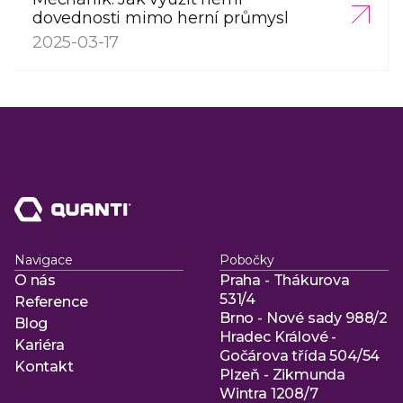
dovednosti mimo herní průmysl
2025-03-17
Navigace
Pobočky
O nás
Praha - Thákurova
O nás
531/4
Reference
Brno - Nové sady 988/2
Reference
Blog
Hradec Králové -
Blog
Kariéra
Gočárova třída 504/54
Kariéra
Kontakt
Plzeň - Zikmunda
Kontakt
Wintra 1208/7