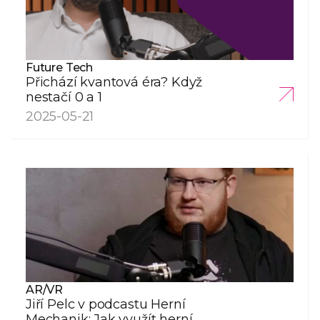
Future Tech
Přichází kvantová éra? Když
nestačí 0 a 1
2025-05-21
AR/VR
Jiří Pelc v podcastu Herní
Mechanik: Jak využít herní